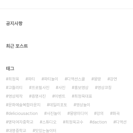
표 : 29초 영화제 출품 ps. 성공회대학교 영상공모
전 3등 수상 축하해요! ③ 팀 팀원 : 서울 대신고..
공지사항
최근 포스트
태그
최정욱
파티
파티놀이
디액션스쿨
몽땅
강연
고퀄리티
프로필사진
사진
홍보영상
영상코칭
영상제작
증명사진
이벤트
최정욱대표
문화예술복합라운지
데일리포토
영상놀이
deliciousaction
사진놀이
몽땅미디어
강의
화곡
명덕여자중학교
스튜디오
최정욱교수
daction
디액션
대명중학교
맛있는놀이터