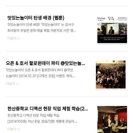
여 + 디액션스쿨 (문의) 070 8748 1031 /
스..
www.deliciousaction.com
맛있는놀이터 탄생 배경 (웹툰)
맛있는놀이터 탄생 배경! '맛있는놀이터' 는 강서구
화곡동의 유일한 문화 예술 복합 라운지로 사진 영상
스튜디오, 강연, 파티, 다목적 공간대여가 가능한 곳
더보기
입니다.​(사진,스튜디오,사진관,영상,세미나,강의,파
티,이벤트, 대관, 모임장소, 공간대여)[출처] 맛있는
놀이터 탄생스토리|작성자 마이더스 강서구 No.1 유
일한 문화예술복합라운지, 맛있는놀이터(디액션)사
오픈 & 호서 할로윈데이 파티 @맛있는놀이터 2014.10.31
진/영상 스튜디오ㅣ강연/세미나 ㅣ 파티/이벤트ㅣ기
맛있는놀이터 오픈 & 호서 할로윈데이 파티 @맛있
타공간대여(문의) 070 8748 1031 /
는놀이터 2014.10.31 [디액션 코칭] 이벤트 개최
www.deliciousaction.com
실습 대상 : 호서직업전문학교 경영학부 강사 : 최정
더보기
욱 교수 강의명 : 문화예술경영Ⅱ 장소 : 화곡 맛있는
놀이터 경품추첨(맛있는놀이터,디액션,담담,고퀄리
티,버진앤핑크,잡코리아,롯데주류,하이트) 맛있는놀
이터 (문의) 070 8748 1031
한산중학교 디액션 현장 직업 체험 학습(20141008)
한산중학교 디액션 현장 직업 체험 학습
(20141008) 지난 8일, 방송/언론 계통에 관심이
많은 한산중학교 학생 20명이 인솔 선생님과 함께
더보기