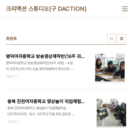
본문 바로가기
크리액션 스튜디오(구 DACTION)
최정욱
명덕여자중학교 방송영상제작반(16주 과정) - 6일차 (2015.05.09)
명덕여자중학교 방송영상제작반(16주 과정) - 6일
차 (2015.05.09) 오늘 명덕여중에서 정식으로 다
섯 번째 강의가 있는 날입니다. 3월 11일 첫 만남 이
더보기
후 벌써 여섯번째 만남인데요. 오늘은 지난 시간에 촬
영한 영상들을 편집한 완성본을 감상 하였습니다. 친
구들은 영상을 보면서 자신의 얼굴이 나오면 부끄럽
다는 듯이 자신의 얼굴을 양손으로 가렸습니다. 오늘
충북 진천여자중학교 영상놀이 직업체험학습 (20150425)
은 다시 처음으로 돌아가 자신이 찍고 싶은 영상을 기
충북 진천여자중학교 영상놀이 직업체험학습
획안에 적어서 발표를 진행 하였고, 새로운 작품을 위
(20150425) 일시 : 2015년 5월 8일 금요일 장
해 기존에 짜여진 팀을 새로 구성 하였습니다. 또한
소 : 충북 진천여자중학교대상 : 진천여자중학교 3학
더보기
최정욱 대표님은 친구들의 진로를 상담해 주시며, 서
년강의 : 영상놀이 체험학습 - 최정욱 대표님 햇볕이
로의 특성을 알아가고 더욱 가까워지는 시간을 가졌
따사로운 금요일, 2시간을 달려 충북에 있는 진천여