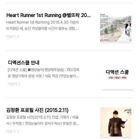
습니다. 다음 시간에는 각 팀 별 우수 기획안을 정한
자중학교 친구들과 만났습니다. 먼 거리를 달려온 터
뒤, 발표하는 시간을 갖기로 약속하고 오늘의..
라 힘이 빠져있는데, 너무나 밝고 붙임성 좋은 친구들
Heart Runner 1st Running @별뜨락 2015.4.30
이 반겨주니 뿌듯하였습니다.수업을 하고 있는데 밖
Heart Runner 1st Running 2015.4.30 가슴이
에서 창문틈을 통해 빼꼼빼꼼 저희를 구경하는 친구
뜨거웠던 때, 순간 거짓말처럼 시간이 멈추는 경험,
들이 너무나 귀여웠습니다. 순박한 웃음을 보여주던
그 순간의 이야기를 나눕니다. 건강한 파티 타임! 대
더보기
친구들의 창의적인 아이디어로 만들어진 키워드는
상 : Heart Runner 장소 : 별뜨락(윤동주문학관 카
'변신'이였고 주제는 '몸을 자유롭게 바꾸는 능력'이
페) 호스트 : 오은비, 최정욱, 정은빈 후원 : 맛있는놀
였습니다. 그리고 주인공이 의자와 지우개로 변신했
이터, 디액션(DAction), 청춘여가연구소 1부: 가슴
을때 일어나는 에피소드가 우수 콘티로 선정되어 곧
이 뛰다! 2부: 몸이 뛰다! 강서구 No.1 유일한 문화예
바로 촬영..
디액션스쿨 안내
술복합라운지, 맛있는놀이터(디액션) 사진/영상 스튜
[디액션 스쿨] ■영상놀이(영상제작실습) : PD/감독
디오ㅣ강연/세미나ㅣ파티/이벤트ㅣ기타공간대여 +
등 영상기획자 양성 과정 / 대표 직강 (맛있는놀이터
디액션스쿨 (문의) 070 8748 1031 /
內) 할인 제공 10주(30h) : 개인 - 510,000원
더보기
www.deliciousaction.com
(15%할인) / 단체(23명 이상) - 2550,000원 5
주(15h) : 개인 - 270,000원(10%할인) / 단체
(23명 이상) - 1350,000원 1일 테스트 및 체험
(4h) : 개인 - 60,000원 / 단체(23명 이상) -
김정환 프로필 사진 (2015.2.11)
300,000원 (외부출장) 10주(30h) : 개인 -
김정환 프로필 사진(2015.2.11) 컨셉: 기획자 / 마술
600,000원 / 단체(23명 이상) - 3000,000원
사 / 우직함 / 맛있는놀이터 강서구 No.1 유일한 문
5주(15h) : 개인 - 300,000원 / 단체(23명 이상)
화예술복합라운지, 맛있는놀이터(디액션) 사진/영상
더보기
- 1500,000원 1일 체험 학습(4h) : 단체(23명 이
스튜디오ㅣ강연/세미나ㅣ파티/이벤트ㅣ기타공간대
상) - 300,000원 ■ 사진놀이(사진촬영실습) :