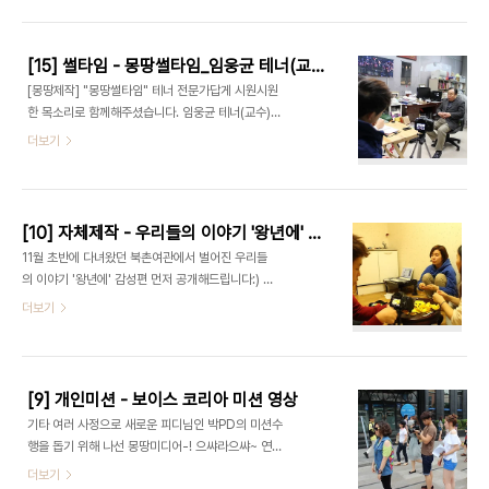
콘을 드립니다!
[15] 썰타임 - 몽땅썰타임_임웅균 테너(교수) 인터뷰
[몽땅제작] "몽땅썰타임" 테너 전문가답게 시원시원
한 목소리로 함께해주셨습니다. 임웅균 테너(교수)
인터뷰 영상입니다. 촬영 현장
더보기
[10] 자체제작 - 우리들의 이야기 '왕년에' 감성편
11월 초반에 다녀왔던 북촌여관에서 벌어진 우리들
의 이야기 '왕년에' 감성편 먼저 공개해드립니다:) *
이 영상은 비영리 목적으로 제작되었습니다! 촬영 현
더보기
장
[9] 개인미션 - 보이스 코리아 미션 영상
기타 여러 사정으로 새로운 피디님인 박PD의 미션수
행을 돕기 위해 나선 몽땅미디어-! 으쌰라으쌰~ 연
출: 박 / 촬영: 장 / 편집: 박 촬영 현장
더보기