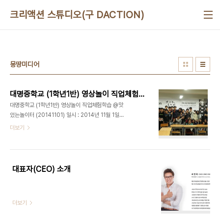
본문 바로가기
크리액션 스튜디오(구 DACTION)
몽땅미디어
대명중학교 (1학년1반) 영상놀이 직업체험학습 @맛있는놀이터 (20141101)
대명중학교 (1학년1반) 영상놀이 직업체험학습 @맛
있는놀이터 (20141101) 일시 : 2014년 11월 1일
토요일 오후 장소 : 강서구 맛있는놀이터 대상 : 서울
더보기
대명중학교 1학년 1반 강의 : 영상놀이 체험학습 - 최
정욱 대표님 맛있는놀이터(디액션)에서 오픈 밤샘파
티가 있던 날, 토요일 오전 11시경 대명중학교 1학년
1반 학생들이 찾아왔습니다. 멀리 강남에서 온 귀한
대표자(CEO) 소개
친구들이었는데요. 대명중학교 학생들에게도 전날
할로윈데이 느낌을 어느정도 살려주기 위해 포스터
를 보존하였는데요. 덕분에 학생들이 매우 즐거워했
더보기
답니다. 오늘부터 11월 한 달간 매주 토요일마다 두
반씩 대명중학교 1학년 전교생들 대상으로 영상놀이