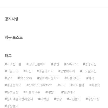
공지사항
최근 포스트
태그
디액션스쿨
맛있는놀이터
강연
스튜디오
증명사진
고퀄리티
사진
데일리포토
몽땅미디어
프로필사진
강의
daction
명덕여자중학교
최정욱대표
화곡
대명중학교
deliciousaction
파티
파티놀이
최정욱
홍보영상
최정욱교수
이벤트
영상제작
문화예술복합라운지
디액션
몽땅
사진놀이
영상코칭
영상놀이