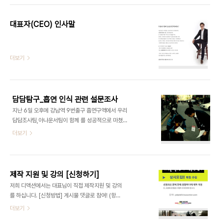
체험학습을 진행하게 되었는데요. 이 날은 특별히 최
정욱 대표(교수)님의 애제자, 김정환군..
대표자(CEO) 인사말
더보기
담담탐구_흡연 인식 관련 설문조사
지난 6일 오후에 강남역 9번출구 흡연구역에서 우리
담담조사팀,아나운서팀이 함께 를 성공적으로 마쳤
습니다. 오프라인 설문조사에 선뜻 응해주신 200여
더보기
명의 시민 여러분께도 진심으로 감사드리며, 앞으로
더 좋은 서비스로 보답하겠습니다. 온라인 설문조사
를 실시합니다. 많은 관심과 참여 바랍니다. 설문조사
참여하기☞
제작 지원 및 강의 [신청하기]
https://docs.google.com/forms/d/1J-
저희 디액션에서는 대표님이 직접 제작지원 및 강의
BWVCA6t10IabfVE6B59K3qMC8ue4-
를 하십니다. [신청방법] 게시물 댓글로 참여! (항시
HsQWFtdMdbsU/viewform [깨알 같은 이벤
모집)
더보기
트] 하나! 이 게시물 좋아요 및 댓글로 응원메세지를
남겨주신 분들 중 추첨하여 10분께 스타벅스 기프티